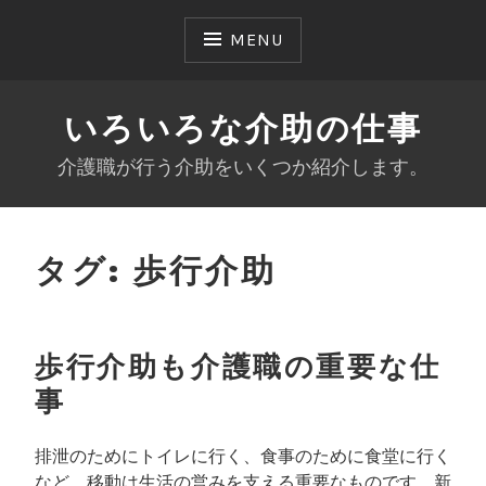
Skip
to
MENU
content
いろいろな介助の仕事
介護職が行う介助をいくつか紹介します。
タグ:
歩行介助
歩行介助も介護職の重要な仕
事
排泄のためにトイレに行く、食事のために食堂に行く
など、移動は生活の営みを支える重要なものです。新