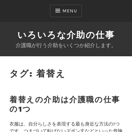
Skip
to
MENU
content
いろいろな介助の仕事
介護職が行う介助をいくつか紹介します。
タグ:
着替え
着替えの介助は介護職の仕事
の1つ
衣服は、自分らしさを表現する最も身近な方法の1つ
です。つまづいて転げないズボン丈などといった危険