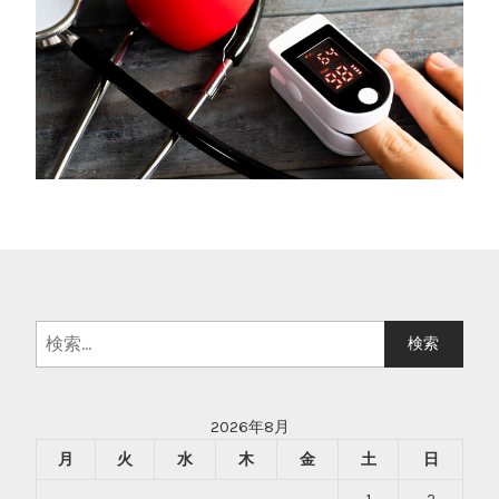
検
索:
2026年8月
月
火
水
木
金
土
日