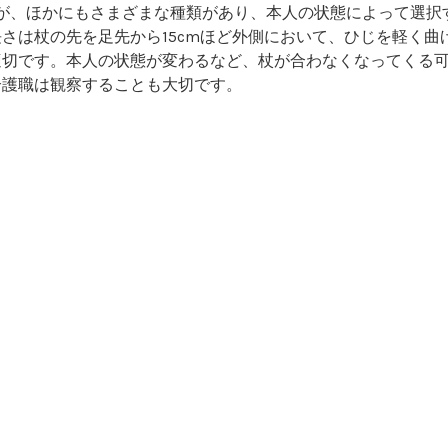
すが、ほかにもさまざまな種類があり、本人の状態によって選択
さは杖の先を足先から15cmほど外側において、ひじを軽く曲
適切です。本人の状態が変わるなど、杖が合わなくなってくる
介護職は観察することも大切です。
歩行をスタートさせる際には、これから歩行することやどこに
を得ます。歩行中も声掛けを行いながら、利用者の状態に何か
アクセス集中記事
バイタルサインに関する介護職の仕事
排泄介助のポイント
歩行介助も介護職の重要な仕事