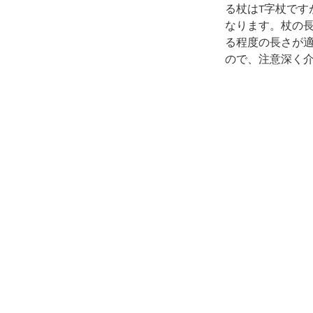
る杖はT字杖で
なります。杖の長
る程度の長さが
ので、注意深く
また、利用者の
を説明し、了承
します。
検
索:
2026年8月
月
火
水
木
金
土
日