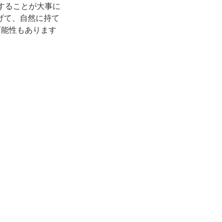
することが大事に
げて、自然に持て
可能性もあります
向かうのか目的地
変化がないか配慮
最近のコメント
タグ
健康状態
排泄介助
歩行介助